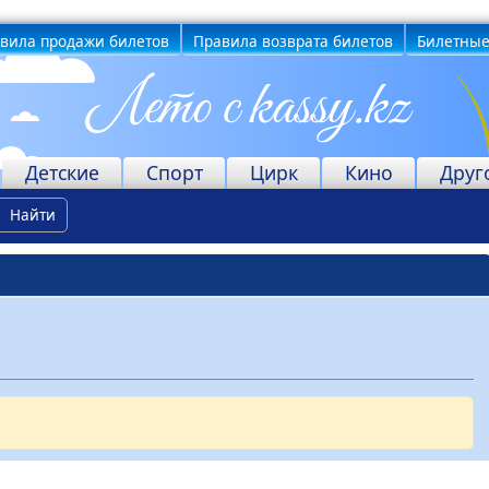
вила продажи билетов
Правила возврата билетов
Билетные
Детские
Спорт
Цирк
Кино
Друг
Найти