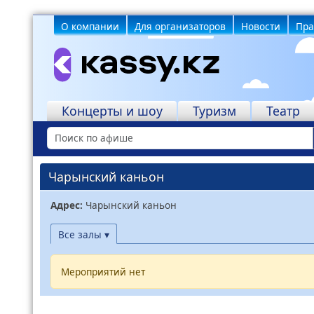
О компании
Для организаторов
Новости
Пра
Учреждения
Концерты и шоу
Туризм
Театр
Чарынский каньон
Адрес:
Чарынский каньон
Все залы ▾
Мероприятий нет