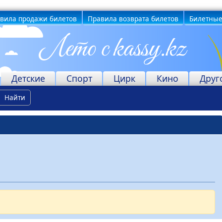
вила продажи билетов
Правила возврата билетов
Билетные
Детские
Спорт
Цирк
Кино
Друг
Найти