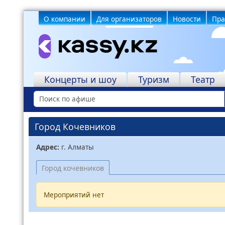
О компании
Для организаторов
Новости
Пра
Учреждения
Концерты и шоу
Туризм
Театр
Город Кочевников
Адрес:
г. Алматы
Город кочевников
Мероприятий нет