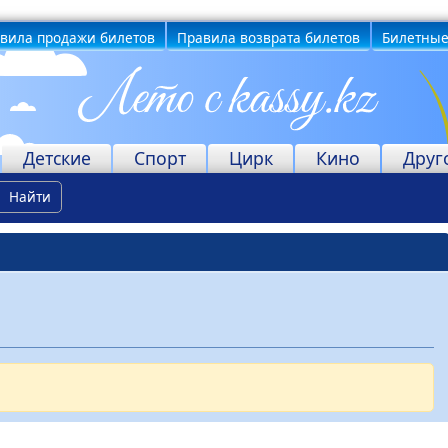
вила продажи билетов
Правила возврата билетов
Билетные
Детские
Спорт
Цирк
Кино
Друг
Найти